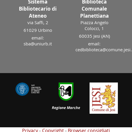
Sistema
Biblioteca
Bibliotecario di
Comunale
Ateneo
Planettiana
via Saffi, 2
Piazza Angelo
Colocci, 1
61029 Urbino
60035 Jesi (AN)
email:
sba@uniurb.it
email:
cedbiblioteca@comune.jesi.
Privacy
Copyright
Browser consigliati