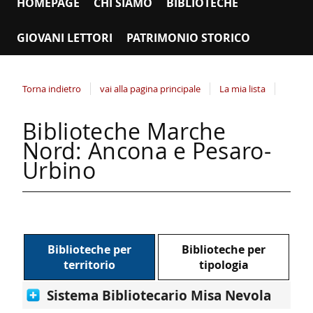
HOMEPAGE
CHI SIAMO
BIBLIOTECHE
GIOVANI LETTORI
PATRIMONIO STORICO
Torna indietro
vai alla pagina principale
La mia lista
Biblioteche Marche
Nord: Ancona e Pesaro-
Urbino
Biblioteche per
Biblioteche per
territorio
tipologia
Sistema Bibliotecario Misa Nevola