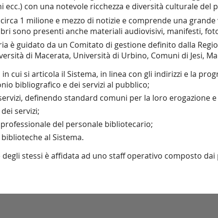
oni ecc.) con una notevole ricchezza e diversità culturale del
circa 1 milione e mezzo di notizie e comprende una grande va
libri sono presenti anche materiali audiovisivi, manifesti, fo
taria è guidato da un Comitato di gestione definito dalla R
ersità di Macerata, Università di Urbino, Comuni di Jesi, Mac
 in cui si articola il Sistema, in linea con gli indirizzi e l
io bibliografico e dei servizi al pubblico;
ervizi, definendo standard comuni per la loro erogazione e 
dei servizi;
rofessionale del personale bibliotecario;
 biblioteche al Sistema.
 degli stessi è affidata ad uno staff operativo composto dai p