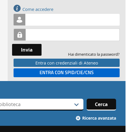
Accedi
Come accedere
Invia
Hai dimenticato la password?
Entra con credenziali di Ateneo
Entra con SPID
Cerca
Ricerca avanzata