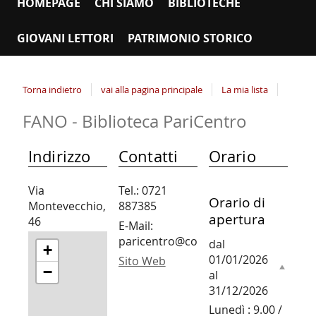
HOMEPAGE
CHI SIAMO
BIBLIOTECHE
GIOVANI LETTORI
PATRIMONIO STORICO
Torna indietro
vai alla pagina principale
La mia lista
FANO - Biblioteca PariCentro
Indirizzo
Contatti
Orario
Via
Tel.: 0721
Orario di
Montevecchio,
887385
apertura
46
E-Mail:
61032 FANO
paricentro@comune.fano.pu.it
dal
+
01/01/2026
Sito Web
−
al
31/12/2026
Lunedì : 9.00 /