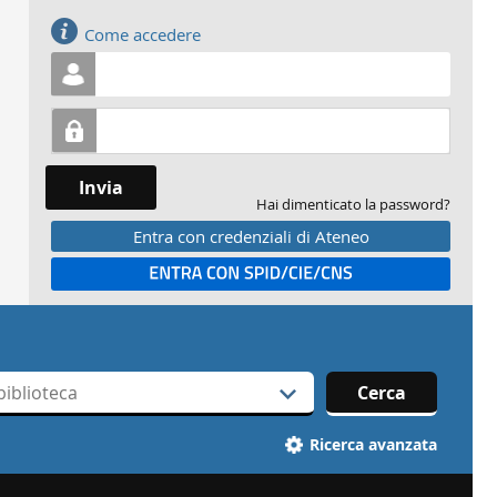
Accedi
Come accedere
Invia
Hai dimenticato la password?
Entra con credenziali di Ateneo
Entra con SPID
Cerca
Ricerca avanzata