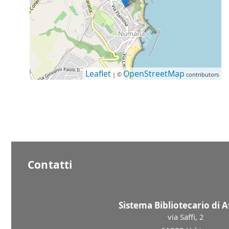
Leaflet
OpenStreetMap
| ©
contributors
Contatti
Sistema Bibliotecario di 
via Saffi, 2