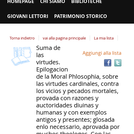
HOMEPAGE
CHI SIAMO
BIBLIOTECHE
GIOVANI LETTORI
PATRIMONIO STORICO
Torna indietro
vai alla pagina principale
La mia lista
Suma de
copertina
Tro
Dettaglio
Aggiungi alla lista
il
las
del
doc
virtudes.
documento
in
Epilogacion
altr
de la Moral Phlosophia, sobre
riso
las virtudes cardinales, contra
los vicios y pecados mortales,
provada con razones y
auctoridades diuinas y
humanas y con exemplos
antigos y presentes; glosada
enlo necessario, aprovada por
muchos theologos. Con las