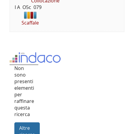
Collocazione
I A  O5c  079
Scaffale
Non
sono
presenti
elementi
per
raffinare
questa
ricerca
Altre