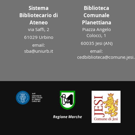
Sistema
Biblioteca
Bibliotecario di
Comunale
Ateneo
Planettiana
via Saffi, 2
Piazza Angelo
Colocci, 1
61029 Urbino
60035 Jesi (AN)
email:
sba@uniurb.it
email:
cedbiblioteca@comune.jesi.