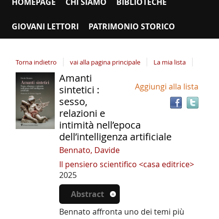
HOMEPAGE
CHI SIAMO
BIBLIOTECHE
GIOVANI LETTORI
PATRIMONIO STORICO
Torna indietro
vai alla pagina principale
La mia lista
Amanti
Tro
Dettaglio
Aggiungi alla lista
il
sintetici :
del
doc
sesso,
documento
in
relazioni e
altr
intimità nell’epoca
riso
dell’intelligenza artificiale
Bennato, Davide
Il pensiero scientifico <casa editrice>
2025
Abstract
Bennato affronta uno dei temi più