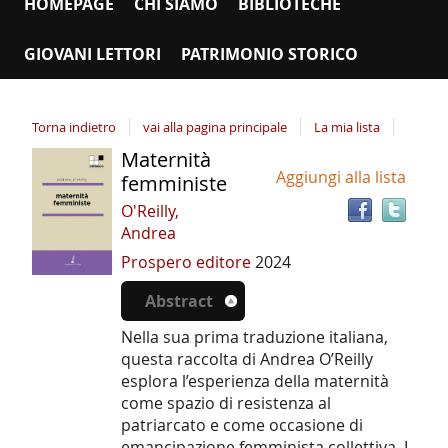
HOMEPAGE
CHI SIAMO
BIBLIOTECHE
GIOVANI LETTORI
PATRIMONIO STORICO
Torna indietro
vai alla pagina principale
La mia lista
Maternità
Tro
Dettaglio
Aggiungi alla lista
il
femministe
del
doc
O'Reilly,
documento
in
Andrea
altr
Prospero editore
2024
riso
Abstract
Nella sua prima traduzione italiana,
questa raccolta di Andrea O’Reilly
esplora l’esperienza della maternità
come spazio di resistenza al
patriarcato e come occasione di
emancipazione femminista collettiva. I