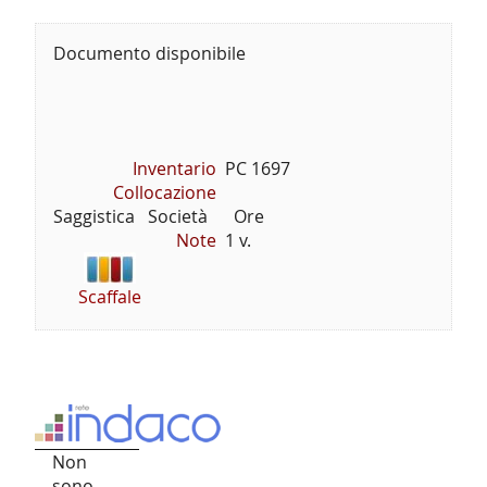
Documento disponibile
Inventario
PC 1697
Collocazione
Saggistica   Società      Ore
Note
1 v.
Scaffale
Non
sono