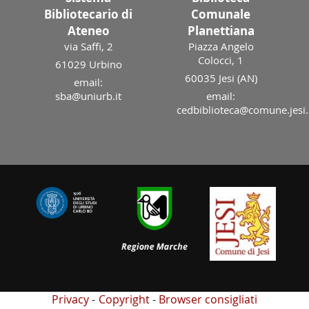
Bibliotecario di
Comunale
Ateneo
Planettiana
via Saffi, 2
Piazza Angelo
Colocci, 1
61029 Urbino
60035 Jesi (AN)
email:
sba@uniurb.it
email:
cedbiblioteca@comune.jesi.
Privacy
Copyright
Browser consigliati