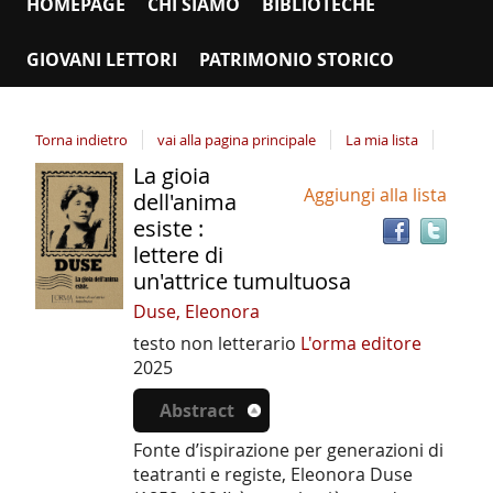
HOMEPAGE
CHI SIAMO
BIBLIOTECHE
GIOVANI LETTORI
PATRIMONIO STORICO
Torna indietro
vai alla pagina principale
La mia lista
La gioia
Tro
Dettaglio
Aggiungi alla lista
il
dell'anima
del
doc
esiste :
documento
in
lettere di
altr
un'attrice tumultuosa
riso
Duse, Eleonora
testo non letterario
L'orma editore
2025
Abstract
Fonte d’ispirazione per generazioni di
teatranti e registe, Eleonora Duse