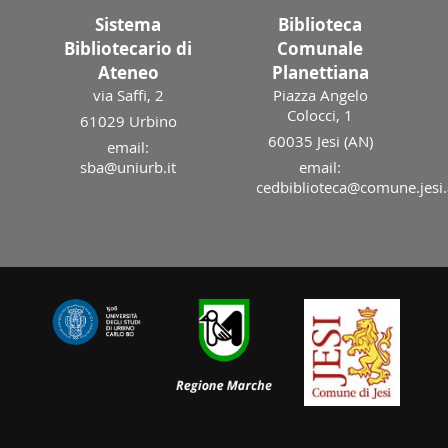
Sistema
Biblioteca
Bibliotecario di
Comunale
Ateneo
Planettiana
via Saffi, 2
Piazza Angelo
Colocci, 1
61029 Urbino
60035 Jesi (AN)
email:
sba@uniurb.it
email:
cedbiblioteca@comune.jesi.