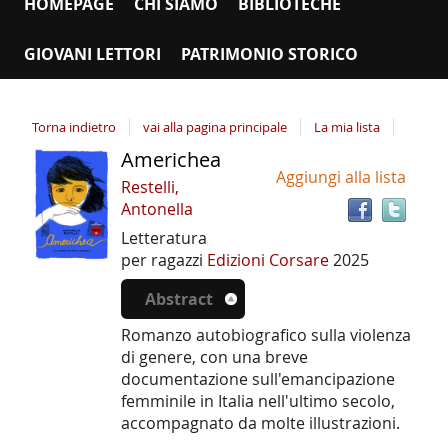
HOMEPAGE
CHI SIAMO
BIBLIOTECHE
GIOVANI LETTORI
PATRIMONIO STORICO
Torna indietro
vai alla pagina principale
La mia lista
Americhea
Tro
Dettaglio
Aggiungi alla lista
il
del
Restelli,
doc
Antonella
documento
in
Letteratura
altr
per ragazzi
Edizioni Corsare
2025
riso
Abstract
Romanzo autobiografico sulla violenza
di genere, con una breve
documentazione sull'emancipazione
femminile in Italia nell'ultimo secolo,
accompagnato da molte illustrazioni.