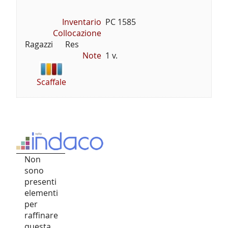
Inventario
PC 1585
Collocazione
Ragazzi      Res
Note
1 v.
Scaffale
Non
sono
presenti
elementi
per
raffinare
questa