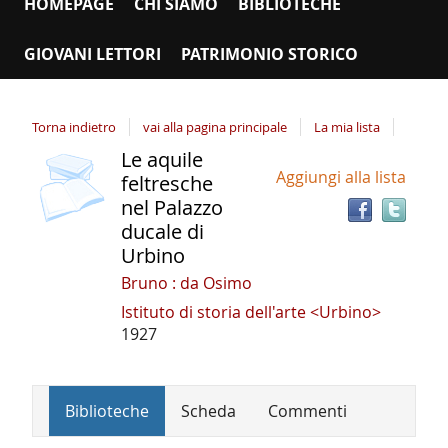
HOMEPAGE
CHI SIAMO
BIBLIOTECHE
GIOVANI LETTORI
PATRIMONIO STORICO
Torna indietro
vai alla pagina principale
La mia lista
Le aquile
copertina
Tro
Dettaglio
Aggiungi alla lista
il
feltresche
del
doc
nel Palazzo
documento
in
ducale di
altr
Urbino
riso
Bruno : da Osimo
Istituto di storia dell'arte <Urbino>
1927
Biblioteche
Scheda
Commenti