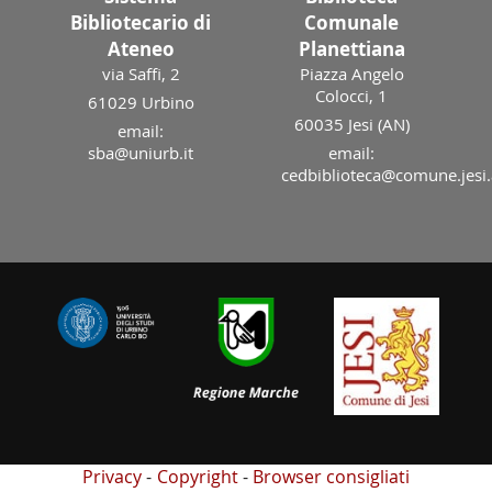
Bibliotecario di
Comunale
Ateneo
Planettiana
via Saffi, 2
Piazza Angelo
Colocci, 1
61029 Urbino
60035 Jesi (AN)
email:
sba@uniurb.it
email:
cedbiblioteca@comune.jesi.
Privacy
Copyright
Browser consigliati