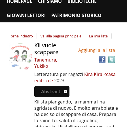
HOMEPAGE
CHI SIAMO
BIBLIOTECHE
GIOVANI LETTORI
PATRIMONIO STORICO
Torna indietro
vai alla pagina principale
La mia lista
Kii vuole
Tro
Dettaglio
Aggiungi alla lista
il
scappare
del
doc
Tanemura,
documento
in
Yukiko
altr
Letteratura per ragazzi
Kira Kira <casa
riso
editrice>
2023
Abstract
Kii sta piangendo, la mamma l'ha
sgridata di nuovo. È molto arrabbiata e
ha deciso di scappare di casa. Prepara
lo zainetto, saluta il cagnolino,
abbraccia il fratellino e si appresta ad