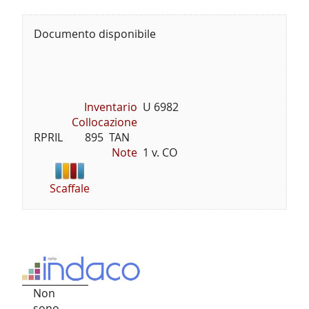
Documento disponibile
Inventario
U 6982
Collocazione
RPRIL        895  TAN
Note
1 v. CO
Scaffale
Non
sono