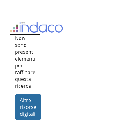
Non
sono
presenti
elementi
per
raffinare
questa
ricerca
Altre
risorse
digitali