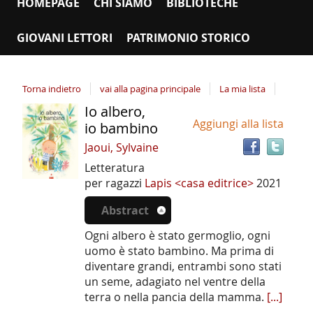
HOMEPAGE
CHI SIAMO
BIBLIOTECHE
GIOVANI LETTORI
PATRIMONIO STORICO
Torna indietro
vai alla pagina principale
La mia lista
Io albero,
Tro
Dettaglio
Aggiungi alla lista
il
io bambino
del
doc
Jaoui, Sylvaine
documento
in
Letteratura
altr
per ragazzi
Lapis <casa editrice>
2021
riso
Abstract
Ogni albero è stato germoglio, ogni
uomo è stato bambino. Ma prima di
diventare grandi, entrambi sono stati
un seme, adagiato nel ventre della
terra o nella pancia della mamma.
[...]