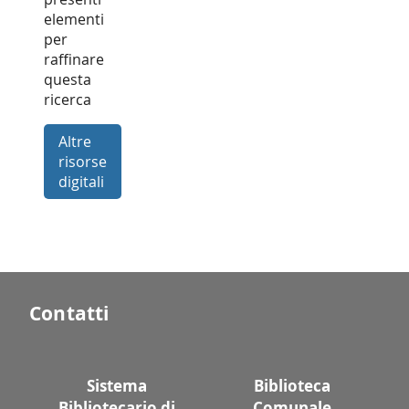
elementi
per
raffinare
questa
ricerca
Altre
risorse
digitali
Contatti
Sistema
Biblioteca
Bibliotecario di
Comunale