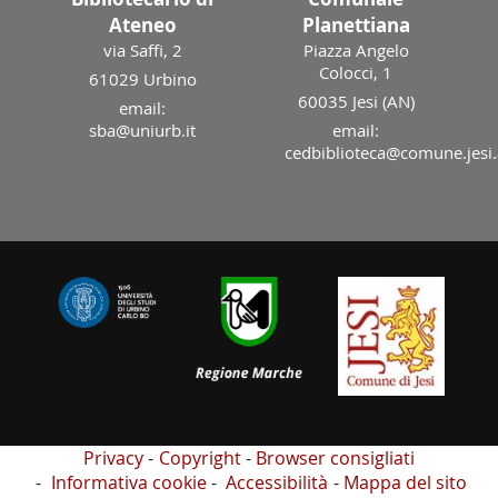
Ateneo
Planettiana
via Saffi, 2
Piazza Angelo
Colocci, 1
61029 Urbino
60035 Jesi (AN)
email:
sba@uniurb.it
email:
cedbiblioteca@comune.jesi.
Privacy
Copyright
Browser consigliati
Informativa cookie
Accessibilità
Mappa del sito