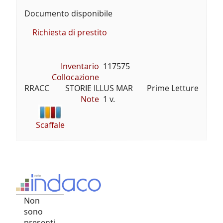
Documento disponibile
Richiesta di prestito
Inventario
117575
Collocazione
RRACC        STORIE ILLUS MAR       Prime Letture
Note
1 v.
Scaffale
Non
sono
presenti