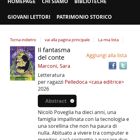
HOMEPAGE
CHI SIAMO
BIBLIOTECHE
GIOVANI LETTORI
PATRIMONIO STORICO
Torna indietro
vai alla pagina principale
La mia lista
Il fantasma
Tro
Dettaglio
Aggiungi alla lista
il
del conte
del
doc
Marconi, Sara
documento
in
Letteratura
altr
per ragazzi
Pelledoca <casa editrice>
riso
2026
Abstract
Nicolò Poveglia ha dieci anni, una
famiglia impallinata con la tecnologia e
una sorellina che non ha paura di
nulla. Abituato a vivere tra computer e
monitor, sarà costretto a passare due