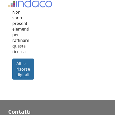
Non
sono
presenti
elementi
per
raffinare
questa
ricerca
Altre
risorse
digitali
Contatti