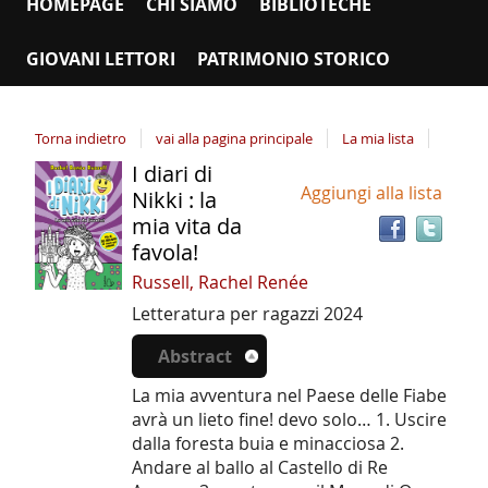
HOMEPAGE
CHI SIAMO
BIBLIOTECHE
GIOVANI LETTORI
PATRIMONIO STORICO
Torna indietro
vai alla pagina principale
La mia lista
I diari di
Tro
Dettaglio
Aggiungi alla lista
il
Nikki : la
del
doc
mia vita da
documento
in
favola!
altr
Russell, Rachel Renée
riso
Letteratura per ragazzi
2024
Abstract
La mia avventura nel Paese delle Fiabe
avrà un lieto fine! devo solo… 1. Uscire
dalla foresta buia e minacciosa 2.
Andare al ballo al Castello di Re