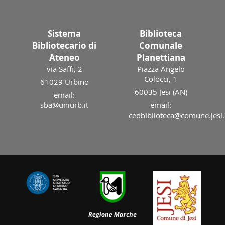
Sistema
Biblioteca
Bibliotecario di
Comunale
Ateneo
Planettiana
via Saffi, 2
Piazza Angelo
Colocci, 1
61029 Urbino
60035 Jesi (AN)
email:
sba@uniurb.it
email:
cedbiblioteca@comune.jesi.