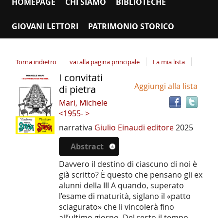
HOMEPAGE
CHI SIAMO
BIBLIOTECHE
GIOVANI LETTORI
PATRIMONIO STORICO
Torna indietro
vai alla pagina principale
La mia lista
I convitati
Tro
Dettaglio
Aggiungi alla lista
il
di pietra
del
doc
Mari, Michele
documento
in
<1955- >
altr
narrativa
Giulio Einaudi editore
2025
riso
Abstract
Davvero il destino di ciascuno di noi è
già scritto? È questo che pensano gli ex
alunni della III A quando, superato
l’esame di maturità, siglano il «patto
sciagurato» che li vincolerà fino
all’ultimo giorno. Del resto il tempo