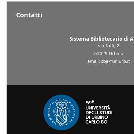
Contatti
Sistema Bibliotecario di 
via Saffi, 2
61029 Urbino
email: sba@uniurb.it