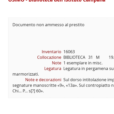
Documento non ammesso al prestito
Inventario
16063
Collocazione
BIBLIOTECA   31   M         19
Note
1 esemplare in misc.
Legatura
Legatura in pergamena su c
marmorizzati.
Note e decorazioni
Sul dorso intitolazione im
segnature manoscritte «9», «13a». Sul contropiatto n
Chi... P... s[?] 60».