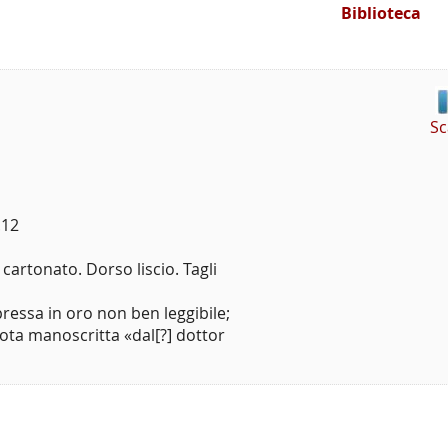
Biblioteca
Sc
.12
artonato. Dorso liscio. Tagli
pressa in oro non ben leggibile;
ota manoscritta «dal[?] dottor