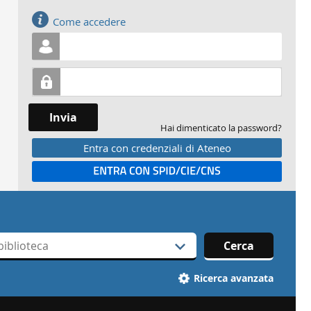
Accedi
Come accedere
Invia
Hai dimenticato la password?
Entra con credenziali di Ateneo
Entra con SPID
Cerca
Ricerca avanzata