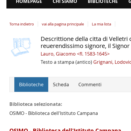
HOMEPAGE
CHI SIAMO
BIBLIOTECHE
Torna indietro
vai alla pagina principale
La mia lista
Descrittione della citta di Velletr
copertina
Dettaglio
reuerendissimo signore, il Signor
del
Lauro, Giacomo <fl. 1583-1645>
documento
Testo a stampa (antico)
Grignani, Lodovi
Biblioteche
Scheda
Commenti
Biblioteca selezionata:
OSIMO - Biblioteca dell'Istituto Campana
OSIMO - Biblioteca dell'Istituto Campana