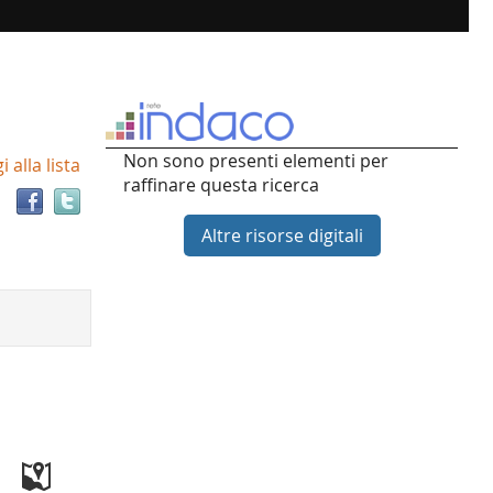
Trova
Non sono presenti elementi per
 alla lista
il
raffinare questa ricerca
documento
in
Altre risorse digitali
altre
risorse