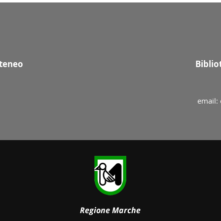
Ateneo
Bibli
email: