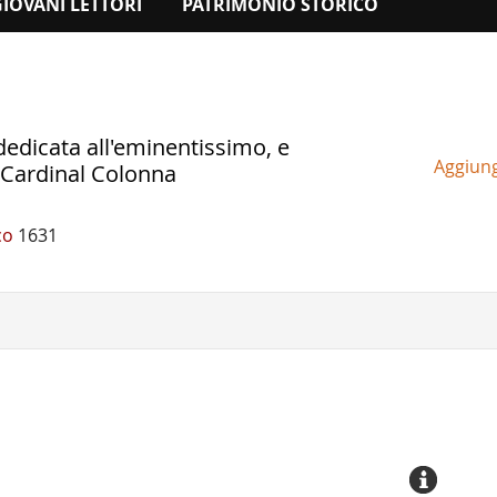
GIOVANI LETTORI
PATRIMONIO STORICO
i dedicata all'eminentissimo, e
Aggiungi
 Cardinal Colonna
co
1631