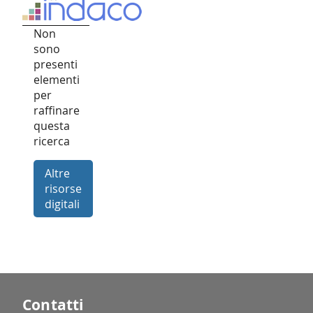
Non
sono
presenti
elementi
per
raffinare
questa
ricerca
Altre
risorse
digitali
Contatti