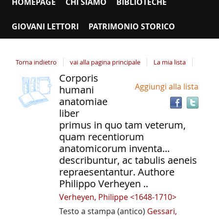
HOMEPAGE
CHI SIAMO
BIBLIOTECHE
GIOVANI LETTORI
PATRIMONIO STORICO
Torna indietro
vai alla pagina principale
La mia lista
Corporis
copertina
Tro
Dettaglio
Aggiungi alla lista
il
humani
del
doc
anatomiae
documento
in
liber
altr
primus in quo tam veterum,
riso
quam recentiorum
anatomicorum inventa...
describuntur, ac tabulis aeneis
repraesentantur. Authore
Philippo Verheyen ..
Verheyen, Philippe <1648-1710>
Testo a stampa (antico)
Gessari,