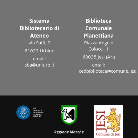
Sistema
Biblioteca
Bibliotecario di
Comunale
Ateneo
Planettiana
via Saffi, 2
Piazza Angelo
Colocci, 1
61029 Urbino
60035 Jesi (AN)
email:
sba@uniurb.it
email:
cedbiblioteca@comune.jesi.