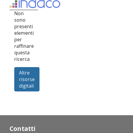
Non
sono
presenti
elementi
per
raffinare
questa
ricerca
Altre
risorse
digitali
Contatti