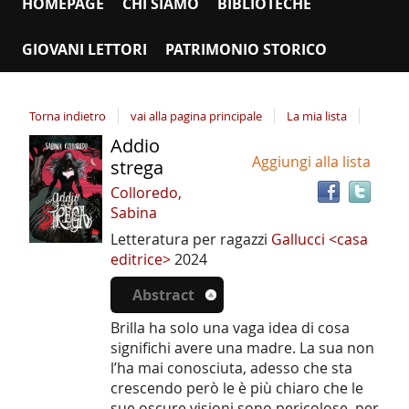
HOMEPAGE
CHI SIAMO
BIBLIOTECHE
GIOVANI LETTORI
PATRIMONIO STORICO
Torna indietro
vai alla pagina principale
La mia lista
Addio
Tro
Dettaglio
Aggiungi alla lista
il
strega
del
doc
Colloredo,
documento
in
Sabina
altr
Letteratura per ragazzi
Gallucci <casa
riso
editrice>
2024
Abstract
Brilla ha solo una vaga idea di cosa
significhi avere una madre. La sua non
l’ha mai conosciuta, adesso che sta
crescendo però le è più chiaro che le
sue oscure visioni sono pericolose, per