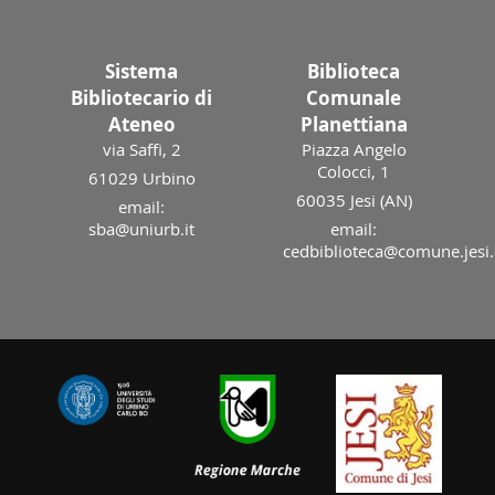
Sistema
Biblioteca
Bibliotecario di
Comunale
Ateneo
Planettiana
via Saffi, 2
Piazza Angelo
Colocci, 1
61029 Urbino
60035 Jesi (AN)
email:
sba@uniurb.it
email:
cedbiblioteca@comune.jesi.