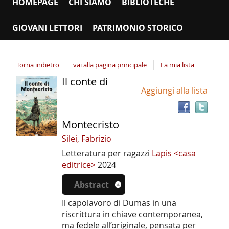
HOMEPAGE
CHI SIAMO
BIBLIOTECHE
GIOVANI LETTORI
PATRIMONIO STORICO
Torna indietro
vai alla pagina principale
La mia lista
Il conte di
Tro
Dettaglio
Aggiungi alla lista
il
del
doc
documento
in
Montecristo
altr
riso
Silei, Fabrizio
Letteratura per ragazzi
Lapis <casa
editrice>
2024
Abstract
Il capolavoro di Dumas in una
riscrittura in chiave contemporanea,
ma fedele all’originale, pensata per