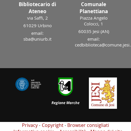
Bibliotecario di
Comunale
Ateneo
Planettiana
via Saffi, 2
Piazza Angelo
Colocci, 1
61029 Urbino
60035 Jesi (AN)
email:
sba@uniurb.it
email:
cedbiblioteca@comune.jesi.
Privacy
Copyright
Browser consigliati