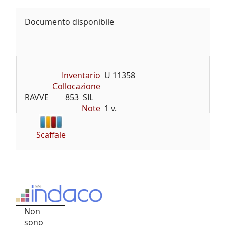
Documento disponibile
Inventario
U 11358
Collocazione
RAVVE        853  SIL
Note
1 v.
Scaffale
Non
sono