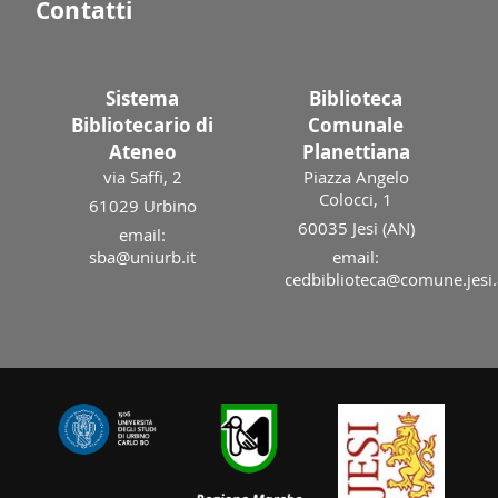
Contatti
Sistema
Biblioteca
Bibliotecario di
Comunale
Ateneo
Planettiana
via Saffi, 2
Piazza Angelo
Colocci, 1
61029 Urbino
60035 Jesi (AN)
email:
sba@uniurb.it
email:
cedbiblioteca@comune.jesi.