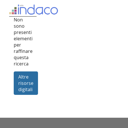
Non
sono
presenti
elementi
per
raffinare
questa
ricerca
Altre
risorse
digitali