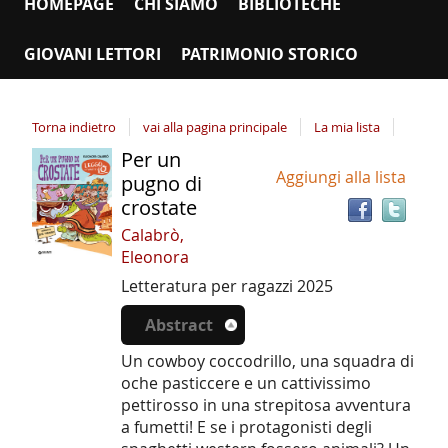
HOMEPAGE
CHI SIAMO
BIBLIOTECHE
GIOVANI LETTORI
PATRIMONIO STORICO
Torna indietro
vai alla pagina principale
La mia lista
Per un
Tro
Dettaglio
Aggiungi alla lista
il
pugno di
del
doc
crostate
documento
in
Calabrò,
altr
Eleonora
riso
Letteratura per ragazzi
2025
Abstract
Un cowboy coccodrillo, una squadra di
oche pasticcere e un cattivissimo
pettirosso in una strepitosa avventura
a fumetti! E se i protagonisti degli