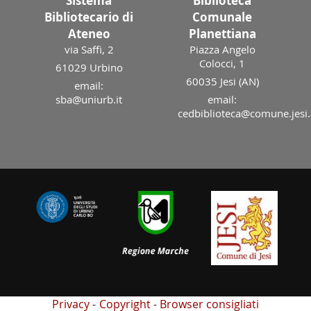
Sistema
Biblioteca
Bibliotecario di
Comunale
Ateneo
Planettiana
via Saffi, 2
Piazza Angelo
Colocci, 1
61029 Urbino
60035 Jesi (AN)
email:
sba@uniurb.it
email:
cedbiblioteca@comune.jesi.
Privacy
Copyright
Browser consigliati