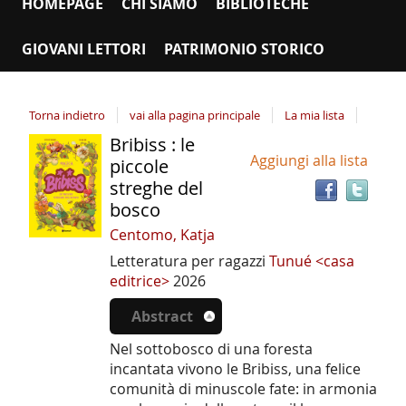
HOMEPAGE
CHI SIAMO
BIBLIOTECHE
GIOVANI LETTORI
PATRIMONIO STORICO
Torna indietro
vai alla pagina principale
La mia lista
Bribiss : le
Tro
Dettaglio
Aggiungi alla lista
il
piccole
del
doc
streghe del
documento
in
bosco
altr
Centomo, Katja
riso
Letteratura per ragazzi
Tunué <casa
editrice>
2026
Abstract
Nel sottobosco di una foresta
incantata vivono le Bribiss, una felice
comunità di minuscole fate: in armonia