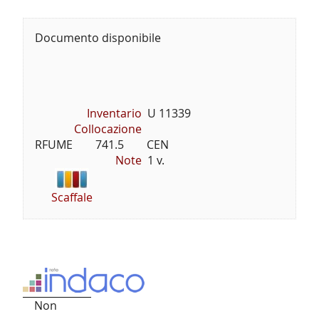
Documento disponibile
Inventario
U 11339
Collocazione
RFUME        741.5        CEN
Note
1 v.
Scaffale
Non