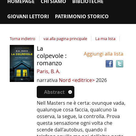
HOMEPAGE
CHI SIAMO
BIBLIOTECHE
GIOVANI LETTORI
PATRIMONIO STORICO
Torna indietro
vai alla pagina principale
La mia lista
La
Tro
Dettaglio
Aggiungi alla lista
il
colpevole :
del
doc
romanzo
documento
in
Paris, B. A.
altr
narrativa
Nord <editrice>
2026
riso
Abstract
Nell Masters ne è certa: ovunque vada,
qualunque cosa faccia, qualcuno la
osserva, la segue, la controlla. Prova
questa sensazione ogni volta che
scende dall'autobus, quando il