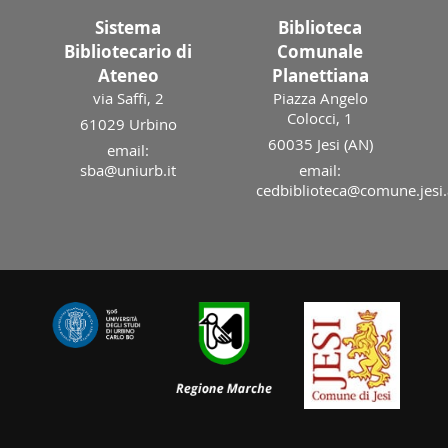
Sistema
Biblioteca
Bibliotecario di
Comunale
Ateneo
Planettiana
via Saffi, 2
Piazza Angelo
Colocci, 1
61029 Urbino
60035 Jesi (AN)
email:
sba@uniurb.it
email:
cedbiblioteca@comune.jesi.