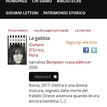
HOMEPAGE
CHI SIAMO
BIBLIOTECHE
GIOVANI LETTORI
PATRIMONIO STORICO
Torna indietro
vai alla pagina principale
La mia lista
La gabbia
Tro
Dettaglio
Aggiungi alla lista
il
del
Giuliano
doc
D'Errico,
documento
in
Flora
altr
narrativa
Bompiani <casa editrice>
riso
2026
Abstract
Roma, 2017. Elettra è una donna
insicura, segnata dalla morte del
fratello Oreste avvenuta quando lei era
ancora bambina.
[...]