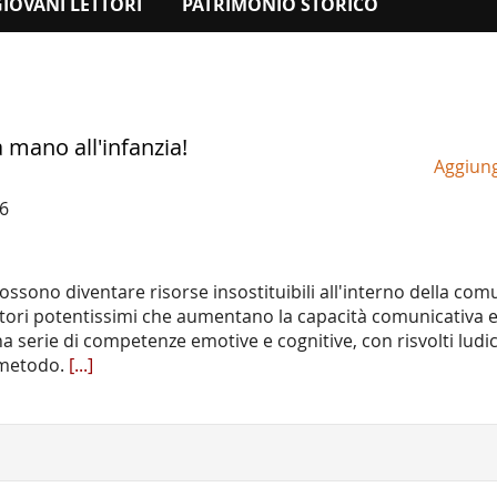
GIOVANI LETTORI
PATRIMONIO STORICO
 mano all'infanzia!
Aggiungi
6
ssono diventare risorse insostituibili all'interno della com
atori potentissimi che aumentano la capacità comunicativa 
a serie di competenze emotive e cognitive, con risvolti ludici
l metodo.
[...]