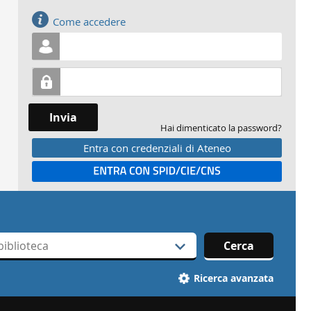
Accedi
Come accedere
Invia
Hai dimenticato la password?
Entra con credenziali di Ateneo
Entra con SPID
Cerca
Ricerca avanzata