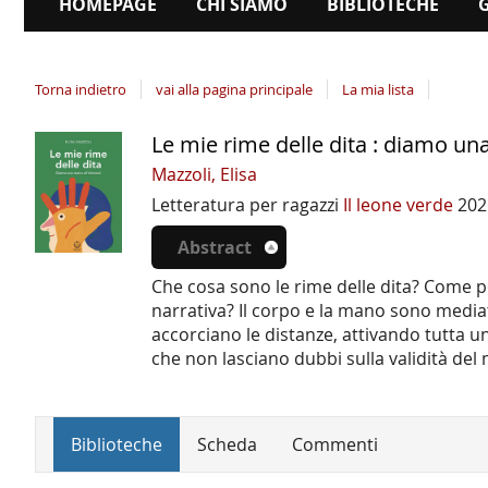
HOMEPAGE
CHI SIAMO
BIBLIOTECHE
Torna indietro
vai alla pagina principale
La mia lista
Le mie rime delle dita : diamo una
Dettaglio
del
Mazzoli, Elisa
documento
Letteratura per ragazzi
Il leone verde
202
Abstract
Che cosa sono le rime delle dita? Come po
narrativa? Il corpo e la mano sono medi
accorciano le distanze, attivando tutta un
che non lasciano dubbi sulla validità de
Biblioteche
Scheda
Commenti