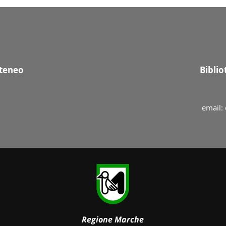
Ateneo
Bibli
email: