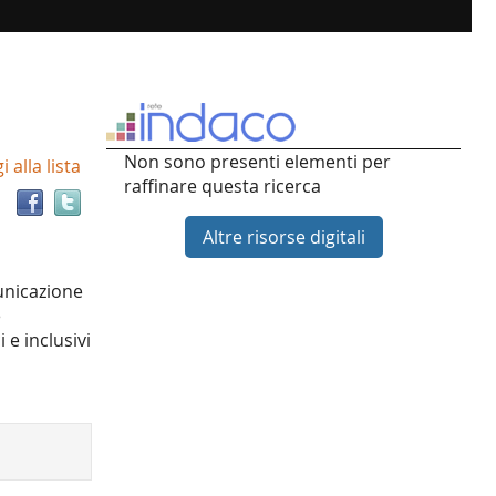
Trova
Non sono presenti elementi per
 alla lista
il
raffinare questa ricerca
documento
in
Altre risorse digitali
altre
risorse
unicazione
e
 e inclusivi