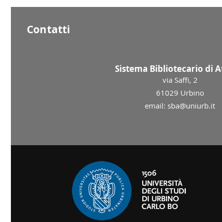
Contatti
Sistema Bibliotecario di 
via Saffi, 2
61029 Urbino
email: sba@uniurb.it