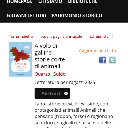
HOMEPAGE
CHI SIAMO
BIBLIOTECHE
GIOVANI LETTORI
PATRIMONIO STORICO
Torna indietro
vai alla pagina principale
La mia lista
A volo di
Tro
Dettaglio
Aggiungi alla lista
il
gallina :
del
doc
storie corte
documento
in
di animali
altr
Quarzo, Guido
riso
Letteratura per ragazzi
2025
Abstract
Tante storie brevi, brevissime, con
protagonisti animali! Animali che
pensano (troppo, forse) e ragionano
su di loro, sugli altri, sul senso delle