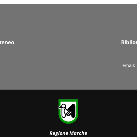
Ateneo
Bibli
email: