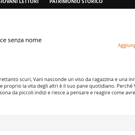
GIOVANI LETTORI
PATRIMONIO STORICO
trice senza nome
Aggiungi
 altrettanto scuri, Vani nasconde un viso da ragazzina e una in
 proprio la vita degli altri è il suo pane quotidiano. Perché
rsona da piccoli indizi e riesce a pensare e reagire come avr