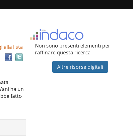
Trova
Non sono presenti elementi per
 alla lista
il
raffinare questa ricerca
documento
in
Altre risorse digitali
altre
risorse
nata
 Vani ha un
ebbe fatto