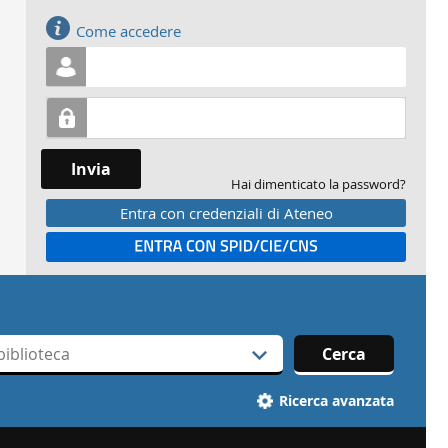
Accedi
Come accedere
Invia
Hai dimenticato la password?
Entra con credenziali di Ateneo
Entra con SPID
Cerca
Ricerca avanzata