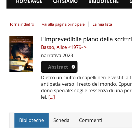
HOMEPAGE
CHI SIAMO
BIBLIOTECHE
Torna indietro
vai alla pagina principale
La mia lista
L'imprevedibile piano della scrit
Dettaglio
del
Basso, Alice <1979- >
documento
narrativa
2023
Abstract
Dietro un ciuffo di capelli neri e vestiti
antipatia verso il resto del mondo. Eppure
dono speciale: coglie l’essenza di una pe
lei.
[...]
Biblioteche
Scheda
Commenti