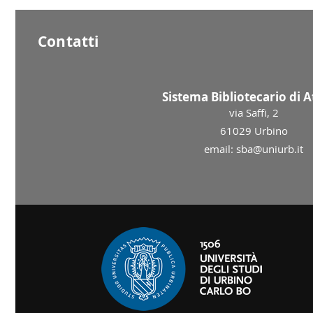
Contatti
Sistema Bibliotecario di 
via Saffi, 2
61029 Urbino
email: sba@uniurb.it