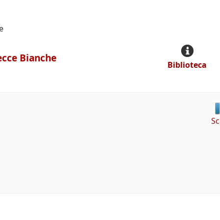
e
recce Bianche
Biblioteca
Sc