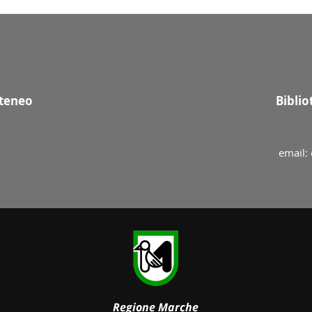
Ateneo
Bibli
email: