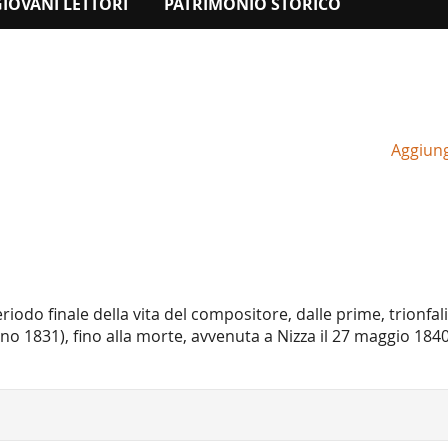
GIOVANI LETTORI
PATRIMONIO STORICO
Aggiungi
iodo finale della vita del compositore, dalle prime, trionfali
gno 1831), fino alla morte, avvenuta a Nizza il 27 maggio 184