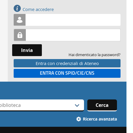
Accedi
Come accedere
Invia
Hai dimenticato la password?
Entra con credenziali di Ateneo
Entra con SPID
Cerca
Ricerca avanzata