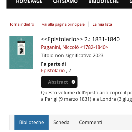
HOMEPAGE
CHI SIAMO
BIBLIOTECHE
Torna indietro
vai alla pagina principale
La mia lista
<<Epistolario>> 2.: 1831-1840
Dettaglio
del
Paganini, Niccolò <1782-1840>
documento
Titolo-non-significativo
2023
Fa parte di
Epistolario
, 2
Abstract
Questo volume dell’epistolario copre il per
a Parigi (9 marzo 1831) e a Londra (3 giu
Biblioteche
Scheda
Commenti