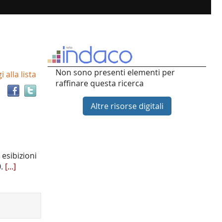
Trova
Non sono presenti elementi per
 alla lista
il
raffinare questa ricerca
documento
in
Altre risorse digitali
altre
risorse
 esibizioni
0.
[...]