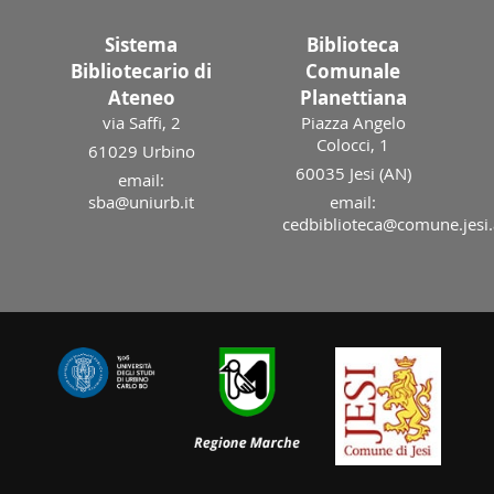
Sistema
Biblioteca
Bibliotecario di
Comunale
Ateneo
Planettiana
via Saffi, 2
Piazza Angelo
Colocci, 1
61029 Urbino
60035 Jesi (AN)
email:
sba@uniurb.it
email:
cedbiblioteca@comune.jesi.