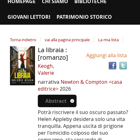
HOMEPAGE
CHI SIAMO
BIBLIOTECHE
GIOVANI LETTORI
PATRIMONIO STORICO
Torna indietro
vai alla pagina principale
La mia lista
La libraia :
Tro
Dettaglio
Aggiungi alla lista
il
[romanzo]
del
doc
Keogh,
documento
in
Valerie
altr
narrativa
Newton & Compton <casa
riso
editrice>
2026
Abstract
Potrà riscrivere il suo oscuro passato?
Helen Appleby desidera solo una vita
tranquilla. Appena uscita di prigione
per l'omicidio colposo del suo
compagno, sta cercando di