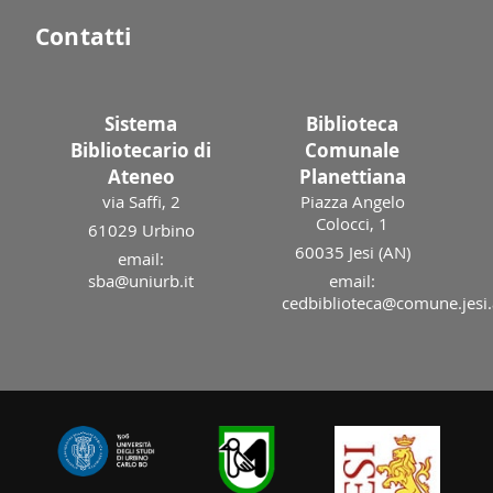
Contatti
Sistema
Biblioteca
Bibliotecario di
Comunale
Ateneo
Planettiana
via Saffi, 2
Piazza Angelo
Colocci, 1
61029 Urbino
60035 Jesi (AN)
email:
sba@uniurb.it
email:
cedbiblioteca@comune.jesi.