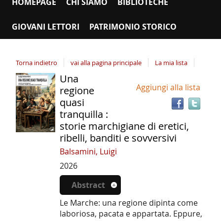
HOMEPAGE
CHI SIAMO
BIBLIOTECHE
GIOVANI LETTORI
PATRIMONIO STORICO
Torna indietro
vai alla pagina principale
La mia lista
Una
Tro
Dettaglio
Aggiungi alla lista
il
regione
del
doc
quasi
documento
in
tranquilla :
altr
storie marchigiane di eretici,
riso
ribelli, banditi e sovversivi
Balsamini, Luigi
2026
Abstract
Le Marche: una regione dipinta come
laboriosa, pacata e appartata. Eppure,