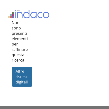
Non
sono
presenti
elementi
per
raffinare
questa
ricerca
Altre
risorse
digitali