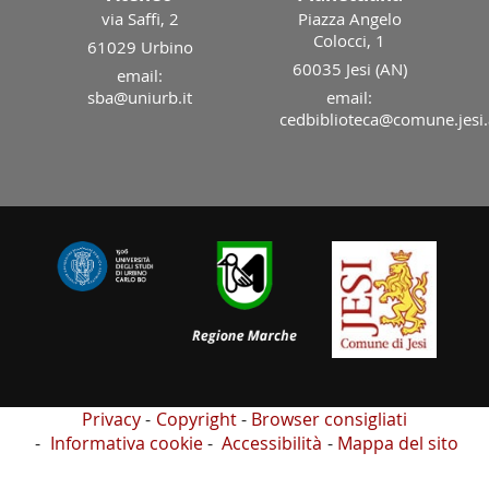
via Saffi, 2
Piazza Angelo
Colocci, 1
61029 Urbino
60035 Jesi (AN)
email:
sba@uniurb.it
email:
cedbiblioteca@comune.jesi.
Privacy
Copyright
Browser consigliati
Informativa cookie
Accessibilità
Mappa del sito