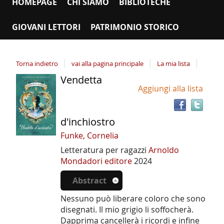
HOMEPAGE
CHI SIAMO
BIBLIOTECHE
GIOVANI LETTORI
PATRIMONIO STORICO
Torna indietro
vai alla pagina principale
La mia lista
Vendetta
Tro
Dettaglio
Aggiungi alla lista
il
del
doc
documento
in
d'inchiostro
altr
riso
Funke, Cornelia
Letteratura per ragazzi
Arnoldo
Mondadori editore
2024
Abstract
Nessuno può liberare coloro che sono
disegnati. Il mio grigio li soffocherà.
Dapprima cancellerà i ricordi e infine