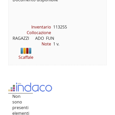
Inventario
113255
Collocazione
RAGAZZI      ADO  FUN
Note
1 v.
Scaffale
Non
sono
presenti
elementi