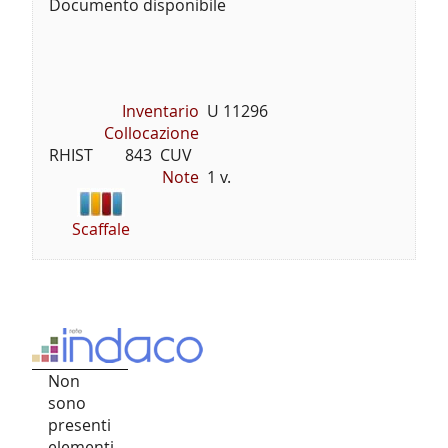
Documento disponibile
Inventario
U 11296
Collocazione
RHIST        843  CUV
Note
1 v.
Scaffale
Non
sono
presenti
elementi