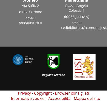
Ateneo
Planettiana
via Saffi, 2
Piazza Angelo
Colocci, 1
61029 Urbino
60035 Jesi (AN)
email:
sba@uniurb.it
email:
cedbiblioteca@comune.jesi.
Privacy
Copyright
Browser consigliati
Informativa cookie
Accessibilità
Mappa del sito