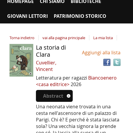
HOMEPAGE
CHI SIAMO
BIBLIOTECHE
GIOVANI LETTORI
PATRIMONIO STORICO
Torna indietro
vai alla pagina principale
La mia lista
La storia di
Tro
Dettaglio
Aggiungi alla lista
il
Clara
del
doc
Cuvellier,
documento
in
Vincent
altr
Letteratura per ragazzi
Biancoenero
riso
<casa editrice>
2026
Abstract
Una neonata viene trovata in una
cesta nell'ascensore di un palazzo di
Parigi. Chi è? E perché è stata lasciata
sola? Una vecchia signora la prende
con sé, la lascia alla suora di un