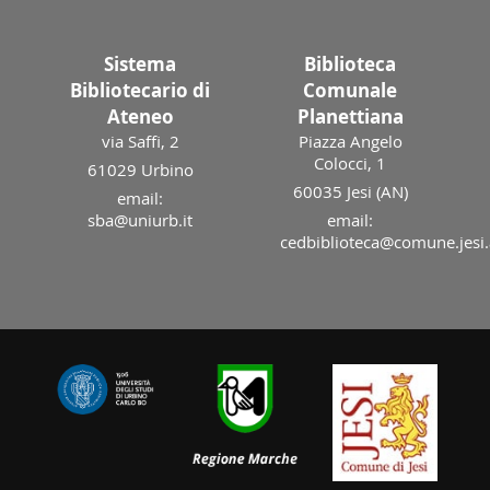
Sistema
Biblioteca
Bibliotecario di
Comunale
Ateneo
Planettiana
via Saffi, 2
Piazza Angelo
Colocci, 1
61029 Urbino
60035 Jesi (AN)
email:
sba@uniurb.it
email:
cedbiblioteca@comune.jesi.