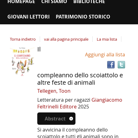
HOMEPAGE
CHI SIAMO
BIBLIOTECHE
GIOVANI LETTORI
PATRIMONIO STORICO
Torna indietro
vai alla pagina principale
La mia lista
Il
Tro
Dettaglio
Aggiungi alla lista
il
del
doc
documento
in
compleanno dello scoiattolo e
altr
altre feste di animali
riso
Tellegen, Toon
Letteratura per ragazzi
Giangiacomo
Feltrinelli Editore
2025
Abstract
Si avvicina il compleanno dello
scoiattolo e tutti gli animali sono in