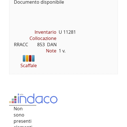
Documento disponibile
Inventario
U 11281
Collocazione
RRACC        853  DAN
Note
1 v.
Scaffale
Non
sono
presenti