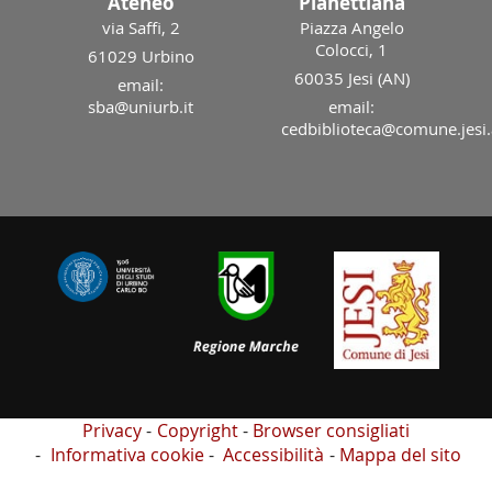
Ateneo
Planettiana
via Saffi, 2
Piazza Angelo
Colocci, 1
61029 Urbino
60035 Jesi (AN)
email:
sba@uniurb.it
email:
cedbiblioteca@comune.jesi.
Privacy
Copyright
Browser consigliati
Informativa cookie
Accessibilità
Mappa del sito