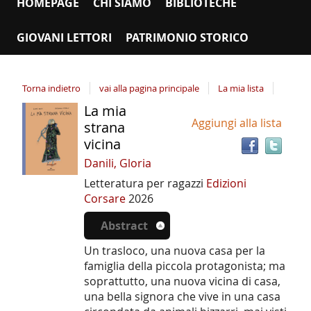
HOMEPAGE
CHI SIAMO
BIBLIOTECHE
GIOVANI LETTORI
PATRIMONIO STORICO
Torna indietro
vai alla pagina principale
La mia lista
La mia
Tro
Dettaglio
Aggiungi alla lista
il
strana
del
doc
vicina
documento
in
Danili, Gloria
altr
Letteratura per ragazzi
Edizioni
riso
Corsare
2026
Abstract
Un trasloco, una nuova casa per la
famiglia della piccola protagonista; ma
soprattutto, una nuova vicina di casa,
una bella signora che vive in una casa