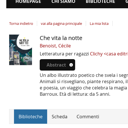
HOMEPAGE
CHI SIAMO
BIBLIOTECHE
Torna indietro
vai alla pagina principale
La mia lista
Che vita la notte
Dettaglio
del
Benoist, Cécile
documento
Letteratura per ragazzi
Clichy <casa edit
Abstract
Un albo illustrato poetico che svela i se
Animali si risvegliano, piante respirano, i
e poesia, un viaggio che celebra la magia d
Barroux. Età di lettura: da 5 anni.
Biblioteche
Scheda
Commenti