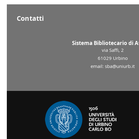
Contatti
Sistema Bibliotecario di 
via Saffi, 2
61029 Urbino
email: sba@uniurb.it