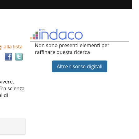
Trova
Non sono presenti elementi per
 alla lista
il
raffinare questa ricerca
documento
in
Altre risorse digitali
altre
risorse
vivere.
 Tra scienza
i di