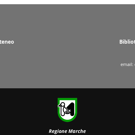
Ateneo
Bibli
email: