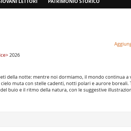
GIOVANI LETTORI
PATRIMONIO STORICO
Aggiungi
rice>
2026
greti della notte: mentre noi dormiamo, il mondo continua a 
l cielo muta con stelle cadenti, notti polari e aurore boreali.
el buio e il ritmo della natura, con le suggestive illustrazion