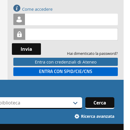
Accedi
Come accedere
Invia
Hai dimenticato la password?
Entra con credenziali di Ateneo
Entra con SPID
Cerca
Ricerca avanzata