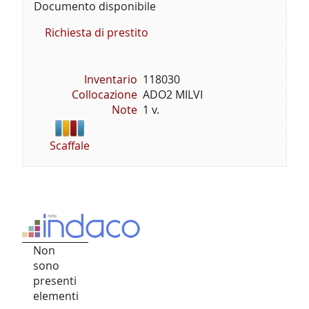
Documento disponibile
Richiesta di prestito
Inventario
118030
Collocazione
ADO2 MILVI
Note
1 v.
Scaffale
Non
sono
presenti
elementi