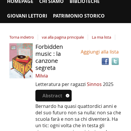
HOMEPAGE
CHI SIAMO
BIBLIOTECHE
GIOVANI LETTORI
PATRIMONIO STORICO
Torna indietro
vai alla pagina principale
La mia lista
Forbidden
Tro
Dettaglio
Aggiungi alla lista
il
music : la
del
doc
canzone
documento
in
segreta
altr
Milvia
riso
Letteratura per ragazzi
Sinnos
2025
Abstract
Bernardo ha quasi quattordici anni e
del suo futuro non sa nulla: non sa che
scuola farà e non sa chi diventerà. Ha
un tic: ogni volta che in testa gli