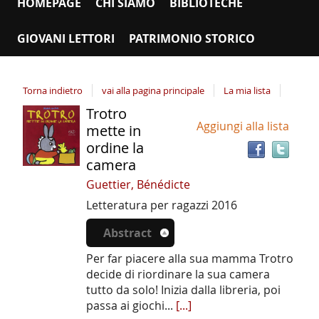
HOMEPAGE
CHI SIAMO
BIBLIOTECHE
GIOVANI LETTORI
PATRIMONIO STORICO
Torna indietro
vai alla pagina principale
La mia lista
Trotro
Tro
Dettaglio
Aggiungi alla lista
il
mette in
del
doc
ordine la
documento
in
camera
altr
Guettier, Bénédicte
riso
Letteratura per ragazzi
2016
Abstract
Per far piacere alla sua mamma Trotro
decide di riordinare la sua camera
tutto da solo! Inizia dalla libreria, poi
passa ai giochi...
[...]