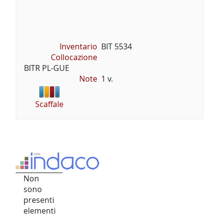
Inventario
BIT 5534
Collocazione
BITR PL-GUE
Note
1 v.
Scaffale
Non
sono
presenti
elementi