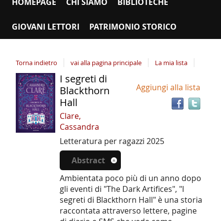
HOMEPAGE
CHI SIAMO
BIBLIOTECHE
GIOVANI LETTORI
PATRIMONIO STORICO
Torna indietro
vai alla pagina principale
La mia lista
I segreti di
Tro
Dettaglio
Aggiungi alla lista
il
Blackthorn
del
doc
Hall
documento
in
Clare,
altr
Cassandra
riso
Letteratura per ragazzi
2025
Abstract
Ambientata poco più di un anno dopo
gli eventi di "The Dark Artifices", "I
segreti di Blackthorn Hall" è una storia
raccontata attraverso lettere, pagine