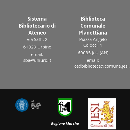
Sistema
Biblioteca
Bibliotecario di
Comunale
Ateneo
Planettiana
via Saffi, 2
Piazza Angelo
Colocci, 1
61029 Urbino
60035 Jesi (AN)
email:
sba@uniurb.it
email:
cedbiblioteca@comune.jesi.