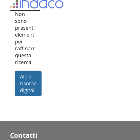
Non
sono
presenti
elementi
per
raffinare
questa
ricerca
Altre
risorse
digitali
Contatti