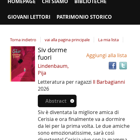
HOMEPAGE
CHI SIAMO
BIBLIOTECHE
GIOVANI LETTORI
PATRIMONIO STORICO
Torna indietro
vai alla pagina principale
La mia lista
Siv dorme
Tro
Dettaglio
Aggiungi alla lista
il
fuori
del
doc
Lindenbaum,
documento
in
Pija
altr
Letteratura per ragazzi
Il Barbagianni
riso
2026
Abstract
Siv è diventata la migliore amica di
Cerisia e ora finalmente va a dormire
da lei per la prima volta. Le due amiche
sono emozionatissime, sarà così
divertente! Cerisia vive con la mamma