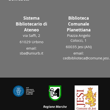
Sistema
Biblioteca
Bibliotecario di
Comunale
Ateneo
Planettiana
via Saffi, 2
Piazza Angelo
Colocci, 1
61029 Urbino
60035 Jesi (AN)
email:
sba@uniurb.it
email:
cedbiblioteca@comune.jesi.