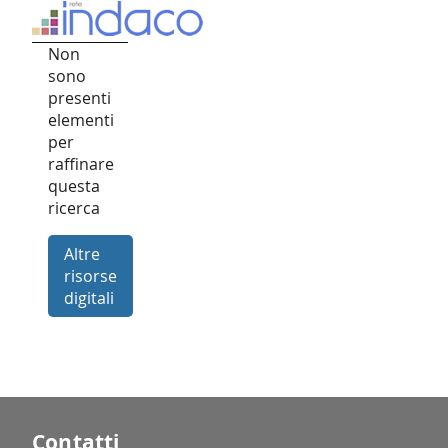
Non
sono
presenti
elementi
per
raffinare
questa
ricerca
Altre
risorse
digitali
Contatti