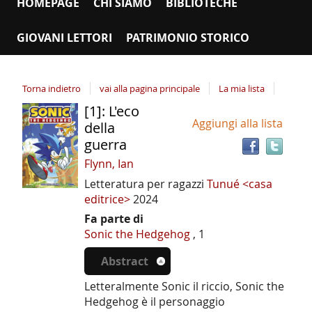
HOMEPAGE
CHI SIAMO
BIBLIOTECHE
GIOVANI LETTORI
PATRIMONIO STORICO
Torna indietro
vai alla pagina principale
La mia lista
[1]: L'eco
Tro
Dettaglio
Aggiungi alla lista
il
della
del
doc
guerra
documento
in
Flynn, Ian
altr
Letteratura per ragazzi
Tunué <casa
riso
editrice>
2024
Fa parte di
Sonic the Hedgehog
, 1
Abstract
Letteralmente Sonic il riccio, Sonic the
Hedgehog è il personaggio