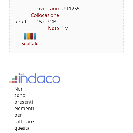
Inventario
U 11255
Collocazione
RPRIL        152  ZOB
Note
1 v.
Scaffale
Non
sono
presenti
elementi
per
raffinare
questa