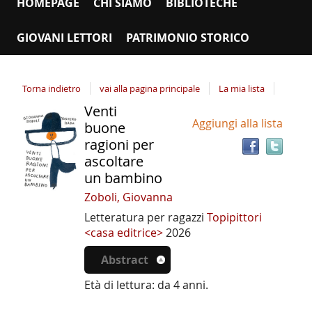
HOMEPAGE
CHI SIAMO
BIBLIOTECHE
GIOVANI LETTORI
PATRIMONIO STORICO
Torna indietro
vai alla pagina principale
La mia lista
Venti
Tro
Dettaglio
Aggiungi alla lista
il
buone
del
doc
ragioni per
documento
in
ascoltare
altr
un bambino
riso
Zoboli, Giovanna
Letteratura per ragazzi
Topipittori
<casa editrice>
2026
Abstract
Età di lettura: da 4 anni.