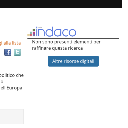
Trova
Non sono presenti elementi per
 alla lista
il
raffinare questa ricerca
documento
in
Altre risorse digitali
altre
risorse
politico che
lo
dell'Europa