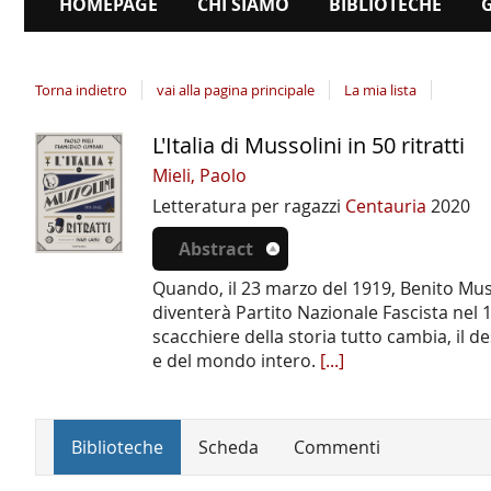
HOMEPAGE
CHI SIAMO
BIBLIOTECHE
Torna indietro
vai alla pagina principale
La mia lista
L'Italia di Mussolini in 50 ritratti
Dettaglio
del
Mieli, Paolo
documento
Letteratura per ragazzi
Centauria
2020
Abstract
Quando, il 23 marzo del 1919, Benito Muss
diventerà Partito Nazionale Fascista nel 
scacchiere della storia tutto cambia, il 
e del mondo intero.
[...]
Biblioteche
Scheda
Commenti