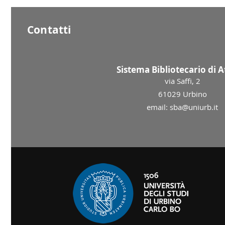
Contatti
Sistema Bibliotecario di 
via Saffi, 2
61029 Urbino
email: sba@uniurb.it