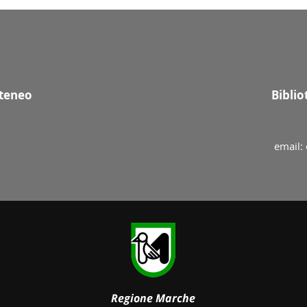
Ateneo
Bibli
email: