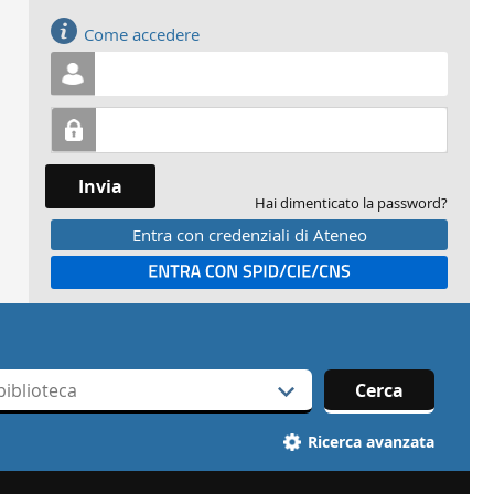
Accedi
Come accedere
Invia
Hai dimenticato la password?
Entra con credenziali di Ateneo
Entra con SPID
Cerca
Ricerca avanzata