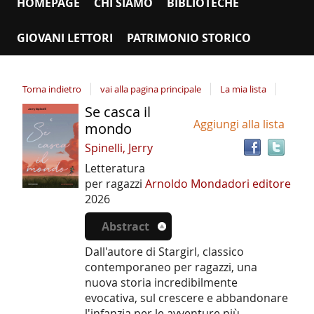
HOMEPAGE
CHI SIAMO
BIBLIOTECHE
GIOVANI LETTORI
PATRIMONIO STORICO
Torna indietro
vai alla pagina principale
La mia lista
Se casca il
Tro
Dettaglio
Aggiungi alla lista
il
mondo
del
doc
Spinelli, Jerry
documento
in
Letteratura
altr
per ragazzi
Arnoldo Mondadori editore
riso
2026
Abstract
Dall'autore di Stargirl, classico
contemporaneo per ragazzi, una
nuova storia incredibilmente
evocativa, sul crescere e abbandonare
l'infanzia per le avventure più