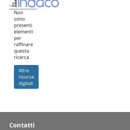
Non
sono
presenti
elementi
per
raffinare
questa
ricerca
Altre
risorse
digitali
Contatti