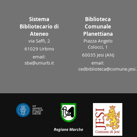
Sistema
Biblioteca
Bibliotecario di
Comunale
Ateneo
Planettiana
via Saffi, 2
Piazza Angelo
Colocci, 1
61029 Urbino
60035 Jesi (AN)
email:
sba@uniurb.it
email:
cedbiblioteca@comune.jesi.