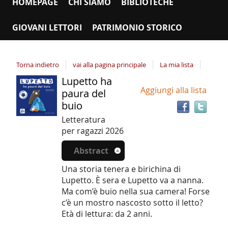
HOMEPAGE
CHI SIAMO
BIBLIOTECHE
GIOVANI LETTORI
PATRIMONIO STORICO
Torna indietro
vai alla pagina principale
La mia lista
Lupetto ha
Tro
Dettaglio
Aggiungi alla lista
il
paura del
del
doc
buio
documento
in
Letteratura
altr
per ragazzi
2026
riso
Abstract
Una storia tenera e birichina di
Lupetto. È sera e Lupetto va a nanna.
Ma com’è buio nella sua camera! Forse
c’è un mostro nascosto sotto il letto?
Età di lettura: da 2 anni.