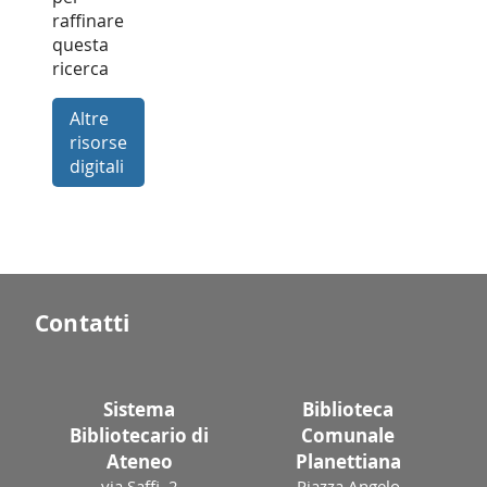
raffinare
questa
ricerca
Altre
risorse
digitali
Contatti
Sistema
Biblioteca
Bibliotecario di
Comunale
Ateneo
Planettiana
via Saffi, 2
Piazza Angelo