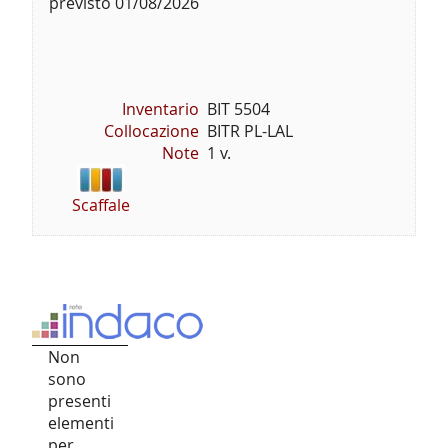
previsto 01/08/2026
Inventario
BIT 5504
Collocazione
BITR PL-LAL
Note
1 v.
Scaffale
Non
sono
presenti
elementi
per