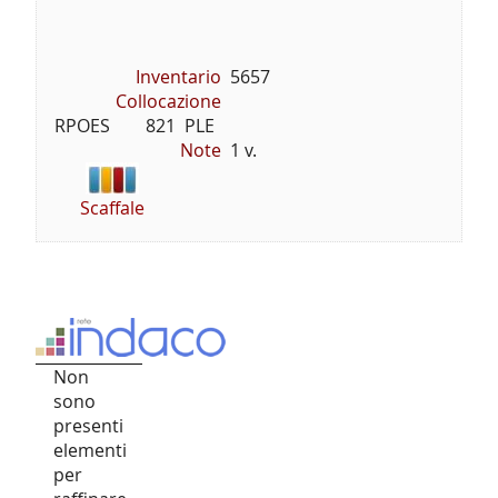
Inventario
5657
Collocazione
RPOES        821  PLE
Note
1 v.
Scaffale
Non
sono
presenti
elementi
per