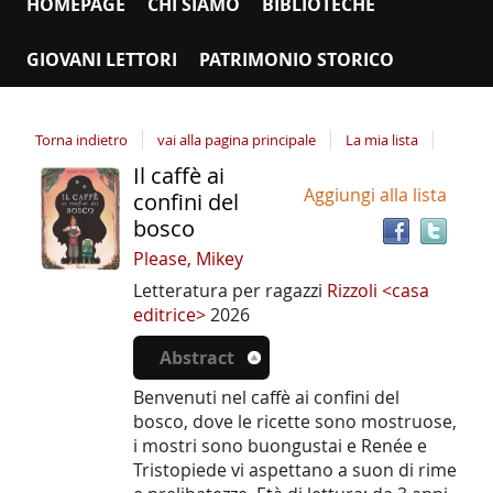
HOMEPAGE
CHI SIAMO
BIBLIOTECHE
GIOVANI LETTORI
PATRIMONIO STORICO
Torna indietro
vai alla pagina principale
La mia lista
Il caffè ai
Tro
Dettaglio
Aggiungi alla lista
il
confini del
del
doc
bosco
documento
in
Please, Mikey
altr
Letteratura per ragazzi
Rizzoli <casa
riso
editrice>
2026
Abstract
Benvenuti nel caffè ai confini del
bosco, dove le ricette sono mostruose,
i mostri sono buongustai e Renée e
Tristopiede vi aspettano a suon di rime