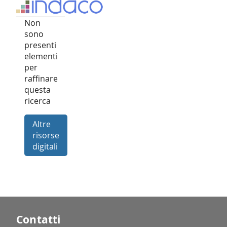
Non
sono
presenti
elementi
per
raffinare
questa
ricerca
Altre
risorse
digitali
Contatti