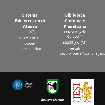
Sistema
Biblioteca
Bibliotecario di
Comunale
Ateneo
Planettiana
via Saffi, 2
Piazza Angelo
Colocci, 1
61029 Urbino
60035 Jesi (AN)
email:
sba@uniurb.it
email:
cedbiblioteca@comune.jesi.