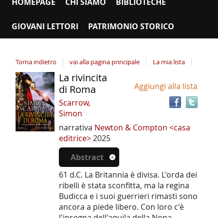
HOMEPAGE
CHI SIAMO
BIBLIOTECHE
GIOVANI LETTORI
PATRIMONIO STORICO
Torna indietro
vai alla pagina principale
La mia lista
La rivincita
Tro
Dettaglio
Aggiungi alla lista
il
di Roma
del
doc
Scarrow,
documento
in
Simon
altr
narrativa
Newton & Compton <casa
riso
editrice>
2025
Abstract
61 d.C. La Britannia è divisa. L'orda dei
ribelli è stata sconfitta, ma la regina
Budicca e i suoi guerrieri rimasti sono
ancora a piede libero. Con loro c'è
l'insegna dell'aquila della Nona