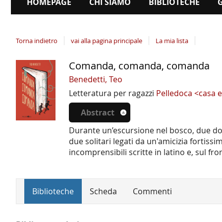
HOMEPAGE
CHI SIAMO
BIBLIOTECHE
Torna indietro
vai alla pagina principale
La mia lista
Comanda, comanda, comanda
Dettaglio
del
Benedetti, Teo
documento
Letteratura per ragazzi
Pelledoca <casa e
Abstract
Durante un’escursione nel bosco, due do
due solitari legati da un'amicizia fortissi
incomprensibili scritte in latino e, sul
Biblioteche
Scheda
Commenti