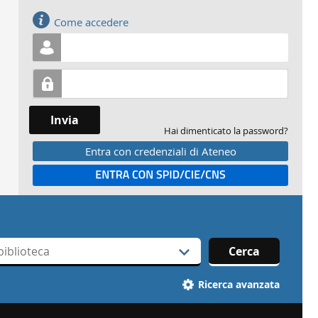
Accedi
Come accedere
Invia
Hai dimenticato la password?
Entra con credenziali di Ateneo
Entra con SPID
Cerca
Ricerca avanzata