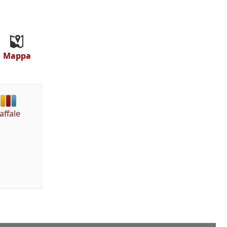
Mappa
affale