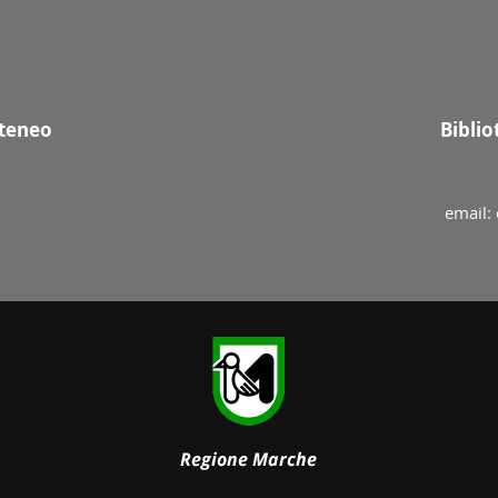
Ateneo
Bibli
email: