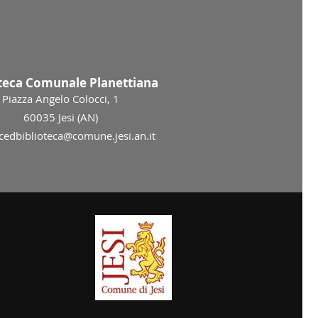
oteca Comunale Planettiana
Piazza Angelo Colocci, 1
60035 Jesi (AN)
 cedbiblioteca@comune.jesi.an.it