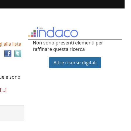
Trova
Non sono presenti elementi per
 alla lista
il
raffinare questa ricerca
documento
in
Altre risorse digitali
altre
risorse
uele sono
[...]