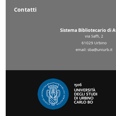
Contatti
Sistema Bibliotecario di 
via Saffi, 2
61029 Urbino
email: sba@uniurb.it