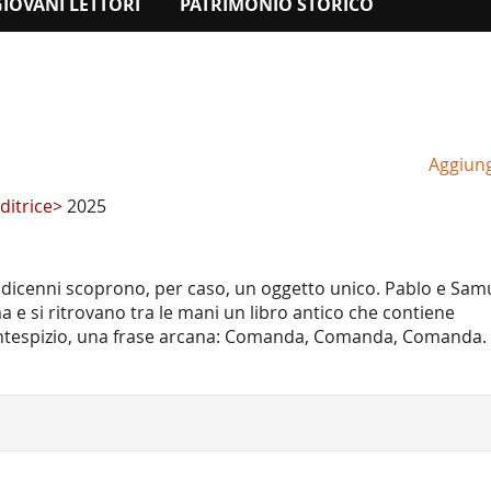
GIOVANI LETTORI
PATRIMONIO STORICO
Aggiungi
ditrice>
2025
dicenni scoprono, per caso, un oggetto unico. Pablo e Sam
ma e si ritrovano tra le mani un libro antico che contiene
 frontespizio, una frase arcana: Comanda, Comanda, Comanda.