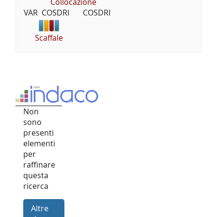
Collocazione
VAR  COSDRI       COSDRI
Scaffale
Non
sono
presenti
elementi
per
raffinare
questa
ricerca
Altre