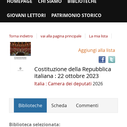
HOMEPAGE
CHI SIAMO
BIBLIOTECHE
GIOVANI LETTORI
PATRIMONIO STORICO
Torna indietro
vai alla pagina principale
La mia lista
Tro
Dettaglio
Aggiungi alla lista
il
del
doc
documento
in
Costituzione della Repubblica
altr
italiana : 22 ottobre 2023
riso
Italia : Camera dei deputati
2026
Biblioteche
Scheda
Commenti
Biblioteca selezionata: