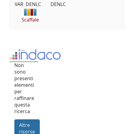
VAR  DENLC        DENLC
Scaffale
Non
sono
presenti
elementi
per
raffinare
questa
ricerca
Altre
risorse