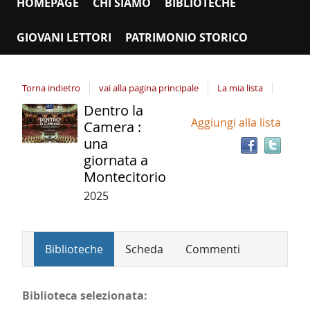
HOMEPAGE
CHI SIAMO
BIBLIOTECHE
GIOVANI LETTORI
PATRIMONIO STORICO
Torna indietro
vai alla pagina principale
La mia lista
Dentro la
Tro
Dettaglio
Aggiungi alla lista
il
Camera :
del
doc
una
documento
in
giornata a
altr
Montecitorio
riso
2025
Biblioteche
Scheda
Commenti
Biblioteca selezionata: