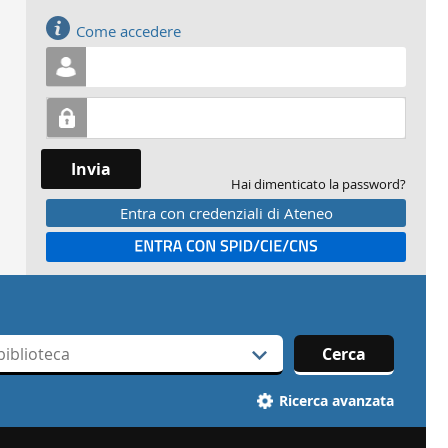
Accedi
Come accedere
Invia
Hai dimenticato la password?
Entra con credenziali di Ateneo
Entra con SPID
Cerca
Ricerca avanzata