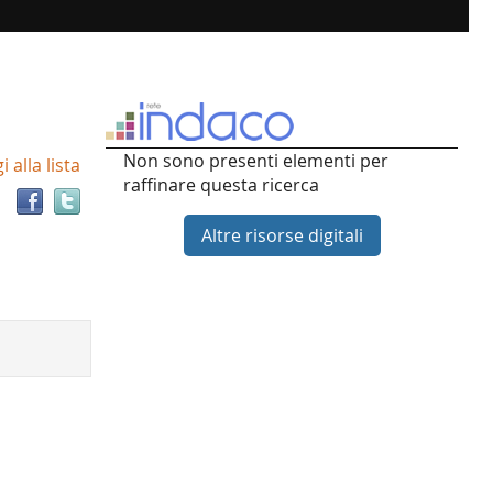
Trova
Non sono presenti elementi per
 alla lista
il
raffinare questa ricerca
documento
in
Altre risorse digitali
altre
risorse