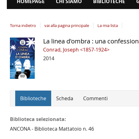
HOMEPAGE
CHI SIAMO
BIBLIOTECHE
Torna indietro
vai alla pagina principale
La mia lista
La linea d'ombra : una confessio
Dettaglio
del
Conrad, Joseph <1857-1924>
documento
2014
Biblioteche
Scheda
Commenti
Biblioteca selezionata:
ANCONA - Biblioteca Mattatoio n. 46