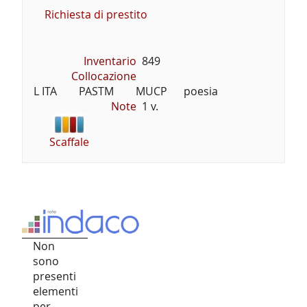
Richiesta di prestito
Inventario
849
Collocazione
L ITA        PASTM        MUCP      poesia
Note
1 v.
Scaffale
Non
sono
presenti
elementi
per