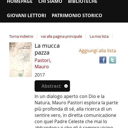
HOMEPAGE
CHI SIAMO
BIBLIOTECHE
GIOVANI LETTORI
PATRIMONIO STORICO
Torna indietro
vai alla pagina principale
La mia lista
La mucca
Tro
Dettaglio
Aggiungi alla lista
il
pazza
del
doc
Pastori,
documento
in
Mauro
altr
2017
riso
Abstract
In un dialogo aperto con Dio e la
Natura, Mauro Pastori esplora la parte
più profonda di sé, alla ricerca di un
sentire vero, in diretta comunicazione
con quel Padre Celeste che mai lo
abbandona e che gli è sempre vicino.